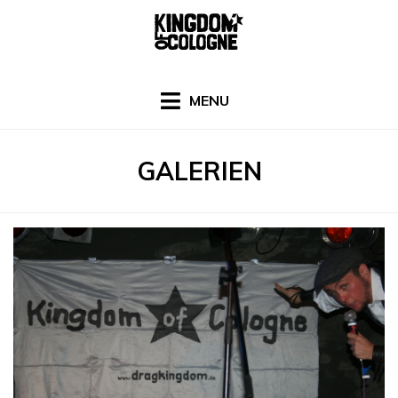
Skip
to
content
MENU
ARCHIV
:
GALERIEN