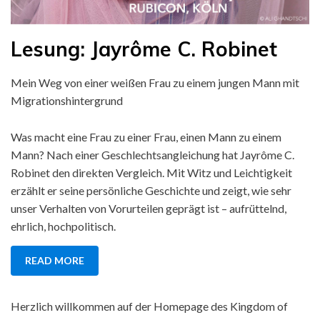
Posted
Lesung: Jayrôme C. Robinet
by
Januar 5, 2020
Uncategorized
kingdomofcologne
on
Mein Weg von einer weißen Frau zu einem jungen Mann mit
Migrationshintergrund
Was macht eine Frau zu einer Frau, einen Mann zu einem
Mann? Nach einer Geschlechtsangleichung hat Jayrôme C.
Robinet den direkten Vergleich. Mit Witz und Leichtigkeit
erzählt er seine persönliche Geschichte und zeigt, wie sehr
unser Verhalten von Vorurteilen geprägt ist – aufrüttelnd,
ehrlich, hochpolitisch.
READ MORE
Herzlich willkommen auf der Homepage des Kingdom of