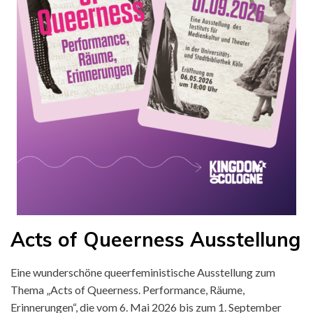
Posted
Acts of Queerness Ausstellung
by
Juni 6, 2026
Uncategorized
kingdomofcologne
on
Eine wunderschöne queerfeministische Ausstellung zum
Thema „Acts of Queerness. Performance, Räume,
Erinnerungen“, die vom 6. Mai 2026 bis zum 1. September