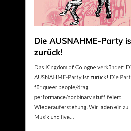
Die AUSNAHME-Party is
Posted
by
Mai 27, 2024
Uncategorized
kingdomofcologne
on
zurück!
Das Kingdom of Cologne verkündet: D
AUSNAHME-Party ist zurück! Die Part
für queer people/drag
performance/nonbinary stuff feiert
Wiederauferstehung. Wir laden ein zu
Musik und live…