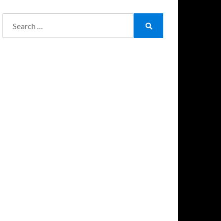
Search
for:
Search