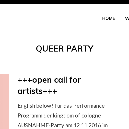
HOME
W
SCHLAGWORT
:
QUEER PARTY
+++open call for
Posted
by
Februar 24, 2016
Uncategorized
kingdomofcologne
on
artists+++
English below! Für das Performance
Programm der kingdom of cologne
AUSNAHME-Party am 12.11.2016 im