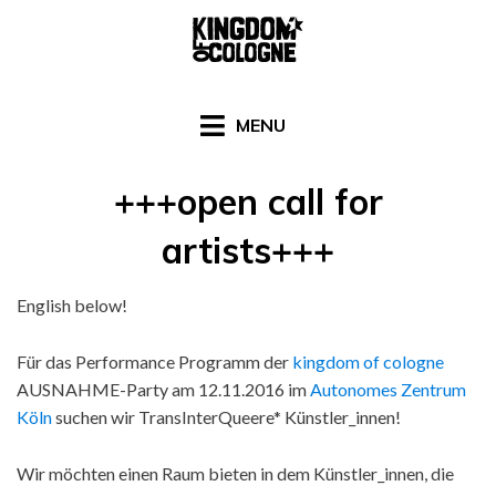
Skip
to
content
MENU
+++open call for
artists+++
Posted
by
Februar 24, 2016
kingdomofcologne
English below!
on
Für das Performance Programm der
kingdom of cologne
AUSNAHME-Party am 12.11.2016 im
Autonomes Zentrum
Köln
suchen wir
TransInterQueere* Künstler_innen!
Wir möchten einen Raum bieten in dem Künstler_innen, die