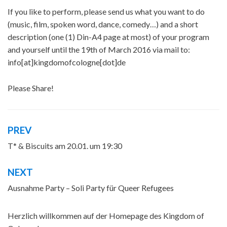
If you like to perform, please send us what you want to do
(music, film, spoken word, dance, comedy…) and a short
description (one (1) Din-A4 page at most) of your program
and yourself until the 19th of March 2016 via mail to:
info[at]kingdomofcologne[dot]de
Please Share!
Tagged
Ausnahme Party
,
Queer party
PREV
Beitragsnavigation
T* & Biscuits am 20.01. um 19:30
NEXT
Ausnahme Party – Soli Party für Queer Refugees
Herzlich willkommen auf der Homepage des Kingdom of